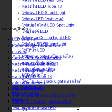
หลอดไฟ LED High Bay
หลอดไฟ LED Tube T8
ไฟถนน LED Street Light
ไฟถนน LED โซล่าเชลล์
ไฟสปอร์ตไลท์ LED Spot Light
หมวดหมู่สินค้า
ไฟอุโมงค์ LED
ไฟเพดาน Ceiling Light LED
LED ขั้นบันได
ไฟเส้น LED Ribbon Light
Power Supply (หม้อแปลงไฟ)
ไฟใต้น้ำ LED
กาวร้อน
Power Supply (หม้อแปลงไฟ)
ปั๊มน้ำ / ปั๊มเครื่องยนต์เบนซิน
แบตเตอรี่ไฟฉุกเฉิน
หลอดไฟ LED Bulb ขั้วE27
อุปกรณ์ตกแต่งบ้าน
หลอดไฟ LED High Bay
LED ขั้นบันได
หลอดไฟ LED Tube T8
โคมไฟLED Track Light แทรคไลท์
อุปกรณ์ตกแต่งบ้าน
วิธีการสั่งซื้อสินค้า
แบตเตอรี่ไฟฉุกเฉิน
วิธีการชำระเงิน
โคมไฟ LED ติดเพดานปั๊มน้ำมัน-แก๊ส
ติดต่อเรา
โคมไฟLED Track Light แทรคไลท์
ไฟฉายคาดหัวหลอด LED