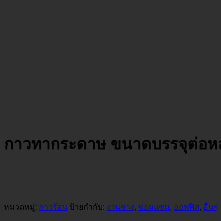
กาวทากระดาษ ขนาดบรรจุต่อหล
หมวดหมู่:
กาวร้อน
ป้ายกำกับ:
งานช่าง
,
ซ่อมแซม
,
ออฟฟิศ
,
อื่นๆ