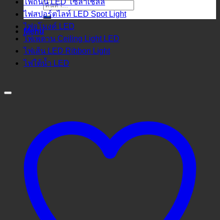
ไฟถนน LED โซล่าเชลล์
ค้นหา:
ไฟสปอร์ตไลท์ LED Spot Light
ไฟอุโมงค์ LED
Menu
ไฟเพดาน Ceiling Light LED
ไฟเส้น LED Ribbon Light
ไฟใต้น้ำ LED