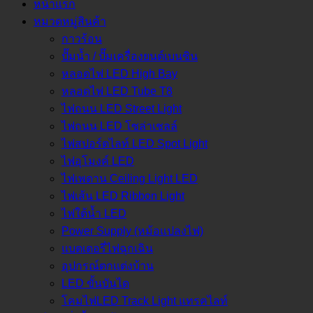
หน้าแรก
หมวดหมู่สินค้า
กาวร้อน
ปั๊มน้ำ / ปั๊มเครื่องยนต์เบนซิน
หลอดไฟ LED High Bay
หลอดไฟ LED Tube T8
ไฟถนน LED Street Light
ไฟถนน LED โซล่าเชลล์
ไฟสปอร์ตไลท์ LED Spot Light
ไฟอุโมงค์ LED
ไฟเพดาน Ceiling Light LED
ไฟเส้น LED Ribbon Light
ไฟใต้น้ำ LED
Power Supply (หม้อแปลงไฟ)
แบตเตอรี่ไฟฉุกเฉิน
อุปกรณ์ตกแต่งบ้าน
LED ขั้นบันได
โคมไฟLED Track Light แทรคไลท์