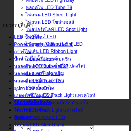
หลอดไฟ LED High Bay
หลอดไฟ LED Tube T8
ไฟถนน LED Street Light
ไฟถนน LED โซล่าเชลล์
หมวดหมู่สินค้า
ไฟสปอร์ตไลท์ LED Spot Light
ไฟอุโมงค์ LED
LED ขั้นบันได
ไฟเพดาน Ceiling Light LED
Power Supply (หม้อแปลงไฟ)
ไฟเส้น LED Ribbon Light
กาวร้อน
ไฟใต้น้ำ LED
ปั๊มน้ำ / ปั๊มเครื่องยนต์เบนซิน
Power Supply (หม้อแปลงไฟ)
หลอดไฟ LED Bulb ขั้วE27
แบตเตอรี่ไฟฉุกเฉิน
หลอดไฟ LED High Bay
อุปกรณ์ตกแต่งบ้าน
หลอดไฟ LED Tube T8
LED ขั้นบันได
อุปกรณ์ตกแต่งบ้าน
โคมไฟLED Track Light แทรคไลท์
แบตเตอรี่ไฟฉุกเฉิน
วิธีการสั่งซื้อสินค้า
โคมไฟ LED ติดเพดานปั๊มน้ำมัน-แก๊ส
วิธีการชำระเงิน
โคมไฟLED Track Light แทรคไลท์
ติดต่อเรา
ไฟฉายคาดหัวหลอด LED
ไฟถนน LED Street Light