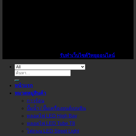
Copyright 2026 ©
K1Power
จำหน่ายหลอดไฟ LED ทุกชนิด
ราคาโรงงาน ปลีก-ส่ง ชุดไฟ LEDตามมาตรฐานสากล จัดส่งทั่ว
ประเทศ โทรเลย 089-712-5206
ไอดีไซน์เว็บ รับทำเว็บวิทยุออนไลน์ ราคาถูก
Design By :
สาคร ประทาพันธ์
รับทำเว็บไซต์วิทยุออนไลน์
ค้นหา:
หน้าแรก
หมวดหมู่สินค้า
กาวร้อน
ปั๊มน้ำ / ปั๊มเครื่องยนต์เบนซิน
หลอดไฟ LED High Bay
หลอดไฟ LED Tube T8
ไฟถนน LED Street Light