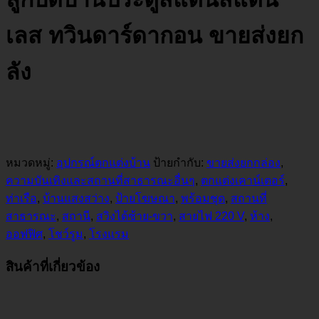
เลส ทวินดาร์ดากอน ขายส่งยก
ลัง
หมวดหมู่:
อุปกรณ์ตกแต่งบ้าน
ป้ายกำกับ:
ขายส่งยกกล่อง
,
ความบันเทิงและสถานที่สาธารณะอื่นๆ
,
ตกแต่งเคาน์เตอร์
,
ท่าเรือ
,
บ้านแสงสว่าง
,
ป้ายโฆษณา
,
พร้อมชุด
,
สถานที่
สาธารณะ
,
สถานี
,
สวิงได้ซ้าย-ขวา
,
สายไฟ 220 V
,
ห้าง
,
ออฟฟิศ
,
โชว์รูม
,
โรงแรม
สินค้าที่เกี่ยวข้อง