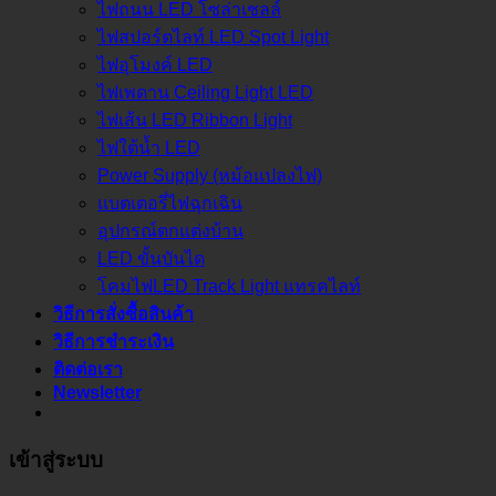
ไฟถนน LED โซล่าเชลล์
ไฟสปอร์ตไลท์ LED Spot Light
ไฟอุโมงค์ LED
ไฟเพดาน Ceiling Light LED
ไฟเส้น LED Ribbon Light
ไฟใต้น้ำ LED
Power Supply (หม้อแปลงไฟ)
แบตเตอรี่ไฟฉุกเฉิน
อุปกรณ์ตกแต่งบ้าน
LED ขั้นบันได
โคมไฟLED Track Light แทรคไลท์
วิธีการสั่งซื้อสินค้า
วิธีการชำระเงิน
ติดต่อเรา
Newsletter
เข้าสู่ระบบ