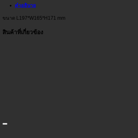
คำอธิบาย
ขนาด L197*W165*H171 mm
สินค้าที่เกี่ยวข้อง