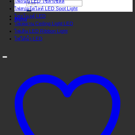
ไฟถนน LED โซล่าเชลล์
ค้นหา:
ไฟสปอร์ตไลท์ LED Spot Light
ไฟอุโมงค์ LED
Menu
ไฟเพดาน Ceiling Light LED
ไฟเส้น LED Ribbon Light
ไฟใต้น้ำ LED