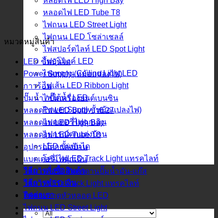
หลอดไฟ LED High Bay
หลอดไฟ LED Tube T8
ไฟถนน LED Street Light
ไฟถนน LED โซล่าเชลล์
หมวดหมู่สินค้า
ไฟสปอร์ตไลท์ LED Spot Light
ไฟอุโมงค์ LED
LED ขั้นบันได
ไฟเพดาน Ceiling Light LED
Power Supply (หม้อแปลงไฟ)
ไฟเส้น LED Ribbon Light
กาวร้อน
ไฟใต้น้ำ LED
ปั๊มน้ำ / ปั๊มเครื่องยนต์เบนซิน
Power Supply (หม้อแปลงไฟ)
หลอดไฟ LED Bulb ขั้วE27
แบตเตอรี่ไฟฉุกเฉิน
หลอดไฟ LED High Bay
อุปกรณ์ตกแต่งบ้าน
หลอดไฟ LED Tube T8
LED ขั้นบันได
อุปกรณ์ตกแต่งบ้าน
โคมไฟLED Track Light แทรคไลท์
แบตเตอรี่ไฟฉุกเฉิน
วิธีการสั่งซื้อสินค้า
โคมไฟ LED ติดเพดานปั๊มน้ำมัน-แก๊ส
วิธีการชำระเงิน
โคมไฟLED Track Light แทรคไลท์
ติดต่อเรา
ไฟฉายคาดหัวหลอด LED
ไฟถนน LED Street Light