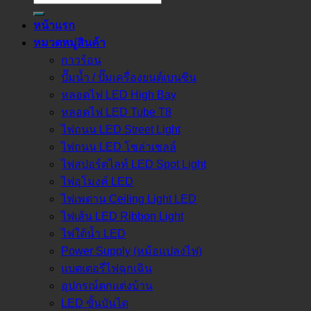
หน้าแรก
หมวดหมู่สินค้า
กาวร้อน
ปั๊มน้ำ / ปั๊มเครื่องยนต์เบนซิน
หลอดไฟ LED High Bay
หลอดไฟ LED Tube T8
ไฟถนน LED Street Light
ไฟถนน LED โซล่าเชลล์
ไฟสปอร์ตไลท์ LED Spot Light
ไฟอุโมงค์ LED
ไฟเพดาน Ceiling Light LED
ไฟเส้น LED Ribbon Light
ไฟใต้น้ำ LED
Power Supply (หม้อแปลงไฟ)
แบตเตอรี่ไฟฉุกเฉิน
อุปกรณ์ตกแต่งบ้าน
LED ขั้นบันได