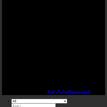
Copyright 2026 ©
K1Power
จำหน่ายหลอดไฟ LED ทุกชนิด
ราคาโรงงาน ปลีก-ส่ง ชุดไฟ LEDตามมาตรฐานสากล จัดส่งทั่ว
ประเทศ โทรเลย 089-712-5206
ไอดีไซน์เว็บ รับทำเว็บวิทยุออนไลน์ ราคาถูก
Design By :
สาคร ประทาพันธ์
รับทำเว็บไซต์วิทยุออนไลน์
ค้นหา: