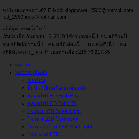
ขอใบเสนอราคาได้ที่ E-Mail: kingpower_2560@hotmail.com
led_2560pro-x@hotmail.com
สถิติผู้เข้าชมเว็บไซต์
เริ่มนับเมื่อ กันยายน 16, 2019 ใช้งานขณะนี้ 1 คน สถิติวันนี้ :
_
คน สถิติเมื่อวานนี้ :
_
คน สถิติเดือนนี้ :
_
คน สถิติปีนี้ :
_
คน
สถิติทั้งหมด :
_
คน IP ของท่านคือ : 216.73.217.55
หน้าแรก
หมวดหมู่สินค้า
กาวร้อน
ปั๊มน้ำ / ปั๊มเครื่องยนต์เบนซิน
หลอดไฟ LED High Bay
หลอดไฟ LED Tube T8
ไฟถนน LED Street Light
ไฟถนน LED โซล่าเชลล์
ไฟสปอร์ตไลท์ LED Spot Light
ไฟอุโมงค์ LED