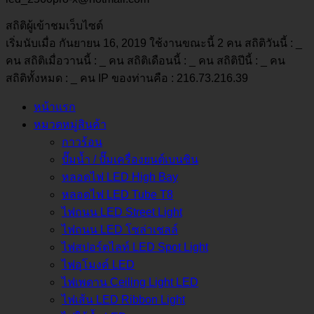
สถิติผู้เข้าชมเว็บไซต์
เริ่มนับเมื่อ กันยายน 16, 2019 ใช้งานขณะนี้ 2 คน สถิติวันนี้ :
_
คน สถิติเมื่อวานนี้ :
_
คน สถิติเดือนนี้ :
_
คน สถิติปีนี้ :
_
คน
สถิติทั้งหมด :
_
คน IP ของท่านคือ : 216.73.216.39
หน้าแรก
หมวดหมู่สินค้า
กาวร้อน
ปั๊มน้ำ / ปั๊มเครื่องยนต์เบนซิน
หลอดไฟ LED High Bay
หลอดไฟ LED Tube T8
ไฟถนน LED Street Light
ไฟถนน LED โซล่าเชลล์
ไฟสปอร์ตไลท์ LED Spot Light
ไฟอุโมงค์ LED
ไฟเพดาน Ceiling Light LED
ไฟเส้น LED Ribbon Light