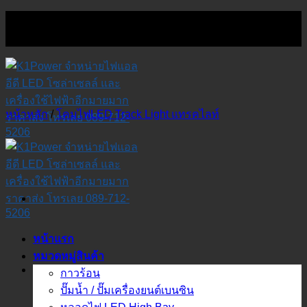
Skip
to
content
หน้าหลัก
/
โคมไฟLED Track Light แทรคไลท์
หน้าแรก
หมวดหมู่สินค้า
กาวร้อน
ปั๊มน้ำ / ปั๊มเครื่องยนต์เบนซิน