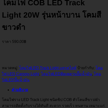
โคมไฟ COB LED Track
Light 20W รุ่นหน้าบาน โคมสี
ขาวดำ
ราคา
590.00
฿
หมวดหมู่:
โคมไฟLED Track Light แทรคไลท์
ป้ายกำกับ:
โคม
ไฟ LED Canopy Light
,
โคมไฟLEDติดเพดานปั๊มน้ำมัน
,
โคม
ไฟLEDปั๊มน้ำมัน
คำอธิบาย
โคมไฟราง LED Track Light
ชนิดชิป COB ตัวโคมสีขาว/ดํา
สามารถติดตั้งกับรางได้ทันที
สะดวก รวดเร็ว ทนทาน
เหมาะแก่