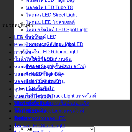
หลอดไฟ LED High Bay
หลอดไฟ LED Tube T8
ไฟถนน LED Street Light
ไฟถนน LED โซล่าเชลล์
หมวดหมู่สินค้า
ไฟสปอร์ตไลท์ LED Spot Light
ไฟอุโมงค์ LED
LED ขั้นบันได
ไฟเพดาน Ceiling Light LED
Power Supply (หม้อแปลงไฟ)
ไฟเส้น LED Ribbon Light
กาวร้อน
ไฟใต้น้ำ LED
ปั๊มน้ำ / ปั๊มเครื่องยนต์เบนซิน
Power Supply (หม้อแปลงไฟ)
หลอดไฟ LED Bulb ขั้วE27
แบตเตอรี่ไฟฉุกเฉิน
หลอดไฟ LED High Bay
อุปกรณ์ตกแต่งบ้าน
หลอดไฟ LED Tube T8
LED ขั้นบันได
อุปกรณ์ตกแต่งบ้าน
โคมไฟLED Track Light แทรคไลท์
แบตเตอรี่ไฟฉุกเฉิน
วิธีการสั่งซื้อสินค้า
โคมไฟ LED ติดเพดานปั๊มน้ำมัน-แก๊ส
วิธีการชำระเงิน
โคมไฟLED Track Light แทรคไลท์
ติดต่อเรา
ไฟฉายคาดหัวหลอด LED
ไฟถนน LED Street Light