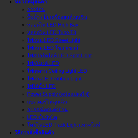
หมวดหมู่สินค้า
กาวร้อน
ปั๊มน้ำ / ปั๊มเครื่องยนต์เบนซิน
หลอดไฟ LED High Bay
หลอดไฟ LED Tube T8
ไฟถนน LED Street Light
ไฟถนน LED โซล่าเชลล์
ไฟสปอร์ตไลท์ LED Spot Light
ไฟอุโมงค์ LED
ไฟเพดาน Ceiling Light LED
ไฟเส้น LED Ribbon Light
ไฟใต้น้ำ LED
Power Supply (หม้อแปลงไฟ)
แบตเตอรี่ไฟฉุกเฉิน
อุปกรณ์ตกแต่งบ้าน
LED ขั้นบันได
โคมไฟLED Track Light แทรคไลท์
วิธีการสั่งซื้อสินค้า