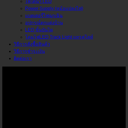
ไฟใต้น้ำ LED
Power Supply (หม้อแปลงไฟ)
แบตเตอรี่ไฟฉุกเฉิน
อุปกรณ์ตกแต่งบ้าน
LED ขั้นบันได
โคมไฟLED Track Light แทรคไลท์
วิธีการสั่งซื้อสินค้า
วิธีการชำระเงิน
ติดต่อเรา