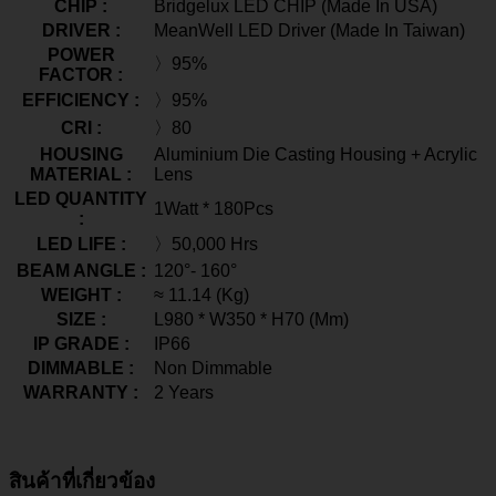
CHIP :
Bridgelux LED CHIP (Made In USA)
DRIVER :
MeanWell LED Driver (Made In Taiwan)
POWER
〉95%
FACTOR :
EFFICIENCY :
〉95%
CRI :
〉80
HOUSING
Aluminium Die Casting Housing + Acrylic
MATERIAL :
Lens
LED QUANTITY
1Watt * 180Pcs
:
LED LIFE :
〉50,000 Hrs
BEAM ANGLE :
120°- 160°
WEIGHT :
≈ 11.14 (Kg)
SIZE :
L980 * W350 * H70 (Mm)
IP GRADE :
IP66
DIMMABLE :
Non Dimmable
WARRANTY :
2 Years
สินค้าที่เกี่ยวข้อง