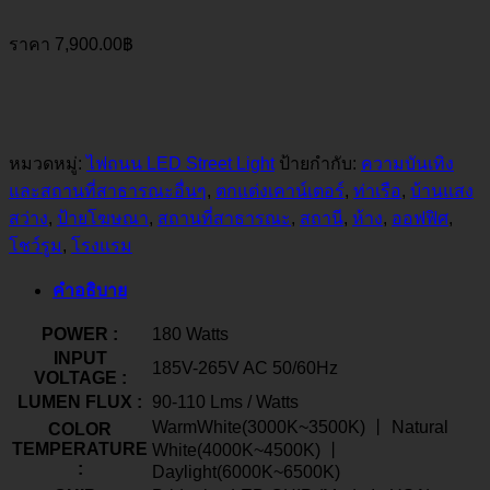
ราคา
7,900.00
฿
หมวดหมู่:
ไฟถนน LED Street Light
ป้ายกำกับ:
ความบันเทิง
และสถานที่สาธารณะอื่นๆ
,
ตกแต่งเคาน์เตอร์
,
ท่าเรือ
,
บ้านแสง
สว่าง
,
ป้ายโฆษณา
,
สถานที่สาธารณะ
,
สถานี
,
ห้าง
,
ออฟฟิศ
,
โชว์รูม
,
โรงแรม
คำอธิบาย
POWER :
180 Watts
INPUT
185V-265V AC 50/60Hz
VOLTAGE :
LUMEN FLUX :
90-110 Lms / Watts
WarmWhite(3000K~3500K) 丨 Natural
COLOR
TEMPERATURE
White(4000K~4500K) 丨
:
Daylight(6000K~6500K)