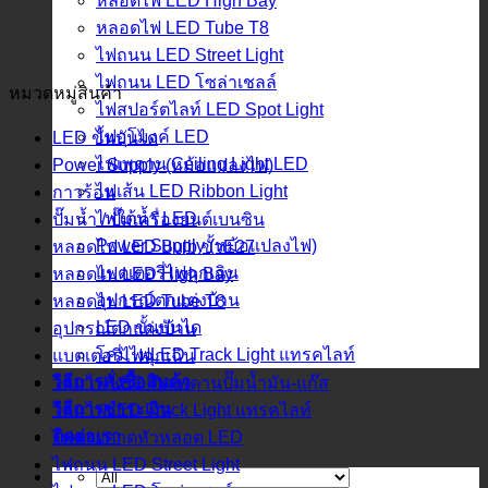
หลอดไฟ LED High Bay
หลอดไฟ LED Tube T8
ไฟถนน LED Street Light
ไฟถนน LED โซล่าเชลล์
หมวดหมู่สินค้า
ไฟสปอร์ตไลท์ LED Spot Light
ไฟอุโมงค์ LED
LED ขั้นบันได
ไฟเพดาน Ceiling Light LED
Power Supply (หม้อแปลงไฟ)
ไฟเส้น LED Ribbon Light
กาวร้อน
ไฟใต้น้ำ LED
ปั๊มน้ำ / ปั๊มเครื่องยนต์เบนซิน
Power Supply (หม้อแปลงไฟ)
หลอดไฟ LED Bulb ขั้วE27
แบตเตอรี่ไฟฉุกเฉิน
หลอดไฟ LED High Bay
อุปกรณ์ตกแต่งบ้าน
หลอดไฟ LED Tube T8
LED ขั้นบันได
อุปกรณ์ตกแต่งบ้าน
โคมไฟLED Track Light แทรคไลท์
แบตเตอรี่ไฟฉุกเฉิน
วิธีการสั่งซื้อสินค้า
โคมไฟ LED ติดเพดานปั๊มน้ำมัน-แก๊ส
วิธีการชำระเงิน
โคมไฟLED Track Light แทรคไลท์
ติดต่อเรา
ไฟฉายคาดหัวหลอด LED
ไฟถนน LED Street Light