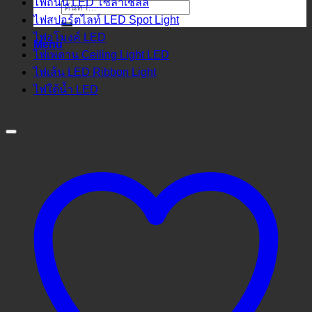
ไฟถนน LED โซล่าเชลล์
ค้นหา:
ไฟสปอร์ตไลท์ LED Spot Light
ไฟอุโมงค์ LED
Menu
ไฟเพดาน Ceiling Light LED
ไฟเส้น LED Ribbon Light
ไฟใต้น้ำ LED