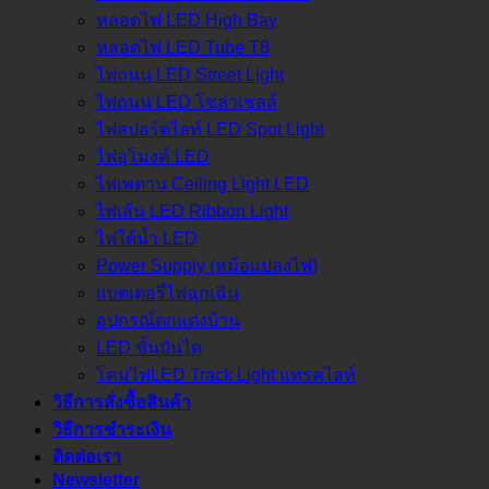
หลอดไฟ LED High Bay
หลอดไฟ LED Tube T8
ไฟถนน LED Street Light
ไฟถนน LED โซล่าเชลล์
ไฟสปอร์ตไลท์ LED Spot Light
ไฟอุโมงค์ LED
ไฟเพดาน Ceiling Light LED
ไฟเส้น LED Ribbon Light
ไฟใต้น้ำ LED
Power Supply (หม้อแปลงไฟ)
แบตเตอรี่ไฟฉุกเฉิน
อุปกรณ์ตกแต่งบ้าน
LED ขั้นบันได
โคมไฟLED Track Light แทรคไลท์
วิธีการสั่งซื้อสินค้า
วิธีการชำระเงิน
ติดต่อเรา
Newsletter