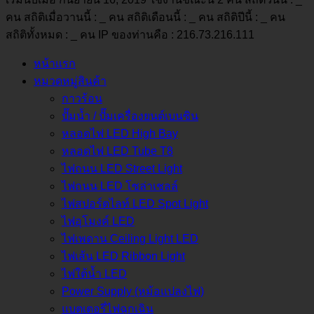
คน สถิติเมื่อวานนี้ :
_
คน สถิติเดือนนี้ :
_
คน สถิติปีนี้ :
_
คน
สถิติทั้งหมด :
_
คน IP ของท่านคือ : 216.73.216.111
หน้าแรก
หมวดหมู่สินค้า
กาวร้อน
ปั๊มน้ำ / ปั๊มเครื่องยนต์เบนซิน
หลอดไฟ LED High Bay
หลอดไฟ LED Tube T8
ไฟถนน LED Street Light
ไฟถนน LED โซล่าเชลล์
ไฟสปอร์ตไลท์ LED Spot Light
ไฟอุโมงค์ LED
ไฟเพดาน Ceiling Light LED
ไฟเส้น LED Ribbon Light
ไฟใต้น้ำ LED
Power Supply (หม้อแปลงไฟ)
แบตเตอรี่ไฟฉุกเฉิน