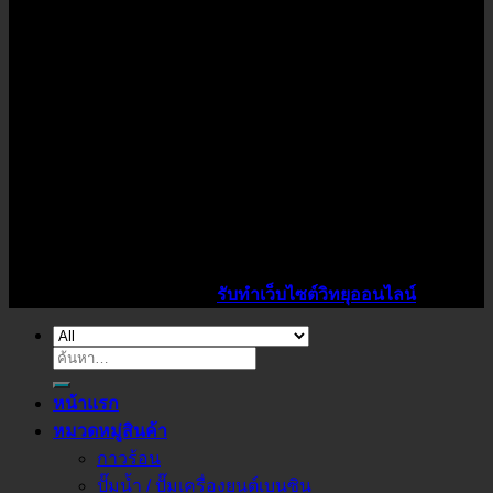
Copyright 2026 ©
K1Power
จำหน่ายหลอดไฟ LED ทุกชนิด
ราคาโรงงาน ปลีก-ส่ง ชุดไฟ LEDตามมาตรฐานสากล จัดส่งทั่ว
ประเทศ โทรเลย 089-712-5206
ไอดีไซน์เว็บ รับทำเว็บวิทยุออนไลน์ ราคาถูก
Design By :
สาคร ประทาพันธ์
รับทำเว็บไซต์วิทยุออนไลน์
ค้นหา:
หน้าแรก
หมวดหมู่สินค้า
กาวร้อน
ปั๊มน้ำ / ปั๊มเครื่องยนต์เบนซิน