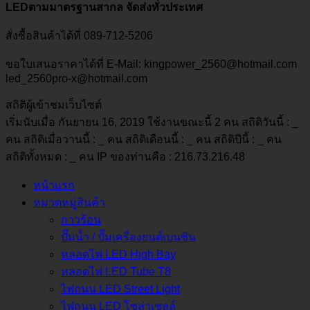
LEDตามมาตรฐานสากล จัดส่งทั่วประเทศ
สั่งซื้อสินค้าได้ที่ 089-712-5206
ขอใบเสนอราคาได้ที่ E-Mail: kingpower_2560@hotmail.com
led_2560pro-x@hotmail.com
สถิติผู้เข้าชมเว็บไซต์
เริ่มนับเมื่อ กันยายน 16, 2019 ใช้งานขณะนี้ 2 คน สถิติวันนี้ :
_
คน สถิติเมื่อวานนี้ :
_
คน สถิติเดือนนี้ :
_
คน สถิติปีนี้ :
_
คน
สถิติทั้งหมด :
_
คน IP ของท่านคือ : 216.73.216.48
หน้าแรก
หมวดหมู่สินค้า
กาวร้อน
ปั๊มน้ำ / ปั๊มเครื่องยนต์เบนซิน
หลอดไฟ LED High Bay
หลอดไฟ LED Tube T8
ไฟถนน LED Street Light
ไฟถนน LED โซล่าเชลล์