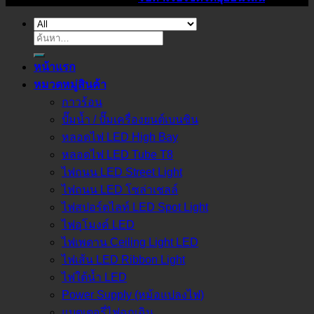
ค้นหา:
หน้าแรก
หมวดหมู่สินค้า
กาวร้อน
ปั๊มน้ำ / ปั๊มเครื่องยนต์เบนซิน
หลอดไฟ LED High Bay
หลอดไฟ LED Tube T8
ไฟถนน LED Street Light
ไฟถนน LED โซล่าเชลล์
ไฟสปอร์ตไลท์ LED Spot Light
ไฟอุโมงค์ LED
ไฟเพดาน Ceiling Light LED
ไฟเส้น LED Ribbon Light
ไฟใต้น้ำ LED
Power Supply (หม้อแปลงไฟ)
แบตเตอรี่ไฟฉุกเฉิน