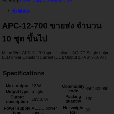
หมวดหมู่:
Power Supply (หม้อแปลงไฟ)
คำอธิบาย
APC-12-700 ขายส่ง จำนวน
10 ชุด ขึ้นไป
Mean Well APC-12-700 specifications: AC-DC Single output
LED driver Constant Current (CC); Output 0.7A at 9-18Vdc
Specifications
Max. output
12 W
Commodity
8504409090
code
Output type
Single
Packing
Output
120
18V,0.7A
quantity
description
Net weight
Power supply
AC/DC power
80
(gr)
type
supply