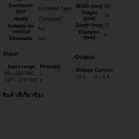
Enclosure
Width (mm)
40
Enclosed Type
type
Height
29
(mm)
RoHS
Compliant
Depth (mm)
77
Suitable for
No
medical
Diameter
0
(mm)
Dimmable
No
Input
Output
Input range
Phase(s)
Voltage
Current
90 – 264 VAC
1
18 V
0 – 1 A
127 – 370 VDC
1
สินค้าที่เกี่ยวข้อง