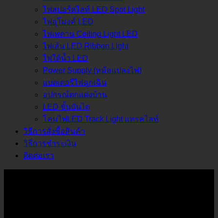
ไฟสปอร์ตไลท์ LED Spot Light
ไฟอุโมงค์ LED
ไฟเพดาน Ceiling Light LED
ไฟเส้น LED Ribbon Light
ไฟใต้น้ำ LED
Power Supply (หม้อแปลงไฟ)
แบตเตอรี่ไฟฉุกเฉิน
อุปกรณ์ตกแต่งบ้าน
LED ขั้นบันได
โคมไฟLED Track Light แทรคไลท์
วิธีการสั่งซื้อสินค้า
วิธีการชำระเงิน
ติดต่อเรา