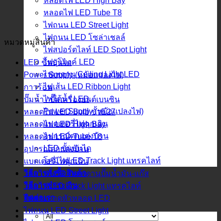
หลอดไฟ LED High Bay
หลอดไฟ LED Tube T8
ไฟถนน LED Street Light
ไฟถนน LED โซล่าเชลล์
หมวดหมู่สินค้า
ไฟสปอร์ตไลท์ LED Spot Light
ไฟอุโมงค์ LED
LED ขั้นบันได
ไฟเพดาน Ceiling Light LED
Power Supply (หม้อแปลงไฟ)
ไฟเส้น LED Ribbon Light
กาวร้อน
ไฟใต้น้ำ LED
ปั๊มน้ำ / ปั๊มเครื่องยนต์เบนซิน
Power Supply (หม้อแปลงไฟ)
หลอดไฟ LED Bulb ขั้วE27
แบตเตอรี่ไฟฉุกเฉิน
หลอดไฟ LED High Bay
อุปกรณ์ตกแต่งบ้าน
หลอดไฟ LED Tube T8
LED ขั้นบันได
อุปกรณ์ตกแต่งบ้าน
โคมไฟLED Track Light แทรคไลท์
แบตเตอรี่ไฟฉุกเฉิน
วิธีการสั่งซื้อสินค้า
โคมไฟ LED ติดเพดานปั๊มน้ำมัน-แก๊ส
วิธีการชำระเงิน
โคมไฟLED Track Light แทรคไลท์
ติดต่อเรา
ไฟฉายคาดหัวหลอด LED
ไฟถนน LED Street Light