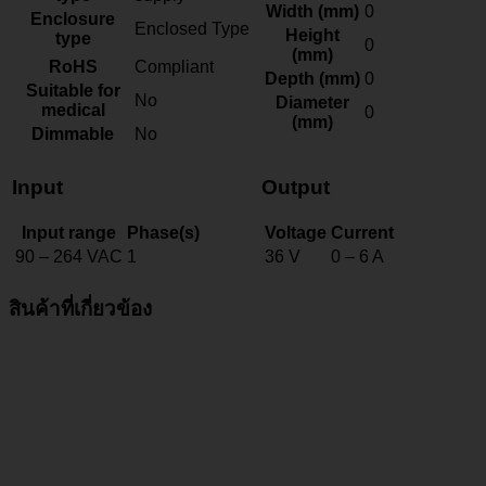
Width (mm)
0
Enclosure
Enclosed Type
Height
type
0
(mm)
RoHS
Compliant
Depth (mm)
0
Suitable for
No
Diameter
medical
0
(mm)
Dimmable
No
Input
Output
Input range
Phase(s)
Voltage
Current
90 – 264 VAC
1
36 V
0 – 6 A
สินค้าที่เกี่ยวข้อง