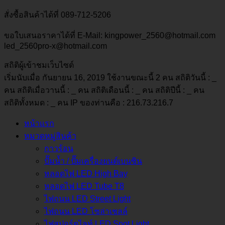
สั่งซื้อสินค้าได้ที่ 089-712-5206
ขอใบเสนอราคาได้ที่ E-Mail: kingpower_2560@hotmail.com
led_2560pro-x@hotmail.com
สถิติผู้เข้าชมเว็บไซต์
เริ่มนับเมื่อ กันยายน 16, 2019 ใช้งานขณะนี้ 2 คน สถิติวันนี้ :
_
คน สถิติเมื่อวานนี้ :
_
คน สถิติเดือนนี้ :
_
คน สถิติปีนี้ :
_
คน
สถิติทั้งหมด :
_
คน IP ของท่านคือ : 216.73.216.7
หน้าแรก
หมวดหมู่สินค้า
กาวร้อน
ปั๊มน้ำ / ปั๊มเครื่องยนต์เบนซิน
หลอดไฟ LED High Bay
หลอดไฟ LED Tube T8
ไฟถนน LED Street Light
ไฟถนน LED โซล่าเชลล์
ไฟสปอร์ตไลท์ LED Spot Light