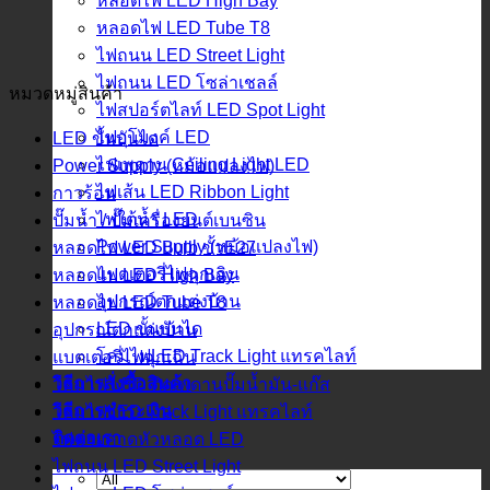
หลอดไฟ LED High Bay
หลอดไฟ LED Tube T8
ไฟถนน LED Street Light
ไฟถนน LED โซล่าเชลล์
หมวดหมู่สินค้า
ไฟสปอร์ตไลท์ LED Spot Light
ไฟอุโมงค์ LED
LED ขั้นบันได
ไฟเพดาน Ceiling Light LED
Power Supply (หม้อแปลงไฟ)
ไฟเส้น LED Ribbon Light
กาวร้อน
ไฟใต้น้ำ LED
ปั๊มน้ำ / ปั๊มเครื่องยนต์เบนซิน
Power Supply (หม้อแปลงไฟ)
หลอดไฟ LED Bulb ขั้วE27
แบตเตอรี่ไฟฉุกเฉิน
หลอดไฟ LED High Bay
อุปกรณ์ตกแต่งบ้าน
หลอดไฟ LED Tube T8
LED ขั้นบันได
อุปกรณ์ตกแต่งบ้าน
โคมไฟLED Track Light แทรคไลท์
แบตเตอรี่ไฟฉุกเฉิน
วิธีการสั่งซื้อสินค้า
โคมไฟ LED ติดเพดานปั๊มน้ำมัน-แก๊ส
วิธีการชำระเงิน
โคมไฟLED Track Light แทรคไลท์
ติดต่อเรา
ไฟฉายคาดหัวหลอด LED
ไฟถนน LED Street Light