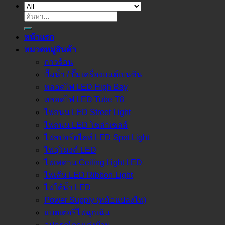
ค้นหา:
หน้าแรก
หมวดหมู่สินค้า
กาวร้อน
ปั๊มน้ำ / ปั๊มเครื่องยนต์เบนซิน
หลอดไฟ LED High Bay
หลอดไฟ LED Tube T8
ไฟถนน LED Street Light
ไฟถนน LED โซล่าเชลล์
ไฟสปอร์ตไลท์ LED Spot Light
ไฟอุโมงค์ LED
ไฟเพดาน Ceiling Light LED
ไฟเส้น LED Ribbon Light
ไฟใต้น้ำ LED
Power Supply (หม้อแปลงไฟ)
แบตเตอรี่ไฟฉุกเฉิน