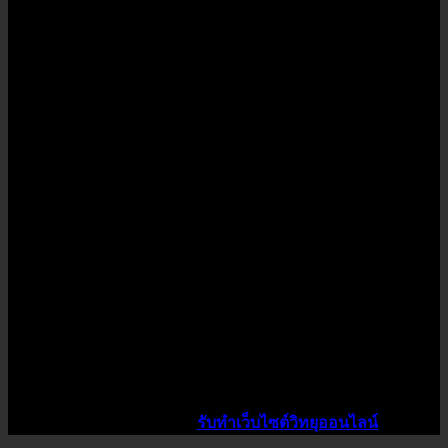
Copyright 2026 ©
K1Power
จำหน่ายหลอดไฟ LED ทุกชนิด
ราคาโรงงาน ปลีก-ส่ง ชุดไฟ LEDตามมาตรฐานสากล จัดส่งทั่ว
ประเทศ โทรเลย 089-712-5206
ไอดีไซน์เว็บ รับทำเว็บวิทยุออนไลน์ ราคาถูก
Design By :
สาคร ประทาพันธ์
รับทำเว็บไซต์วิทยุออนไลน์