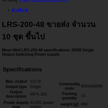
หมวดหมู่:
Power Supply (หม้อแปลงไฟ)
คำอธิบาย
LRS-200-48 ขายส่ง จำนวน
10 ชุด ขึ้นไป
Mean Well LRS-200-48 specifications: 200W Single
Output Switching Power supply
Specifications
Max. output
212 W
Commodity
8504409090
Output type
Single
code
Output
Packing
48V4.16A
15
description
quantity
Power supply
AC/DC power
weight (g)
660
type
supply