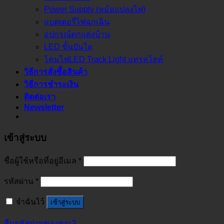
Power Supply (หม้อแปลงไฟ)
แบตเตอรี่ไฟฉุกเฉิน
อุปกรณ์ตกแต่งบ้าน
LED ขั้นบันได
โคมไฟLED Track Light แทรคไลท์
วิธีการสั่งซื้อสินค้า
วิธีการชำระเงิน
ติดต่อเรา
Newsletter
เข้าสู่ระบบ
ชื่อผู้ใช้หรือที่อยู่อีเมล
*
รหัสผ่าน
*
จำฉันไว้
เข้าสู่ระบบ
ลืมรหัสผ่านของคุณ?