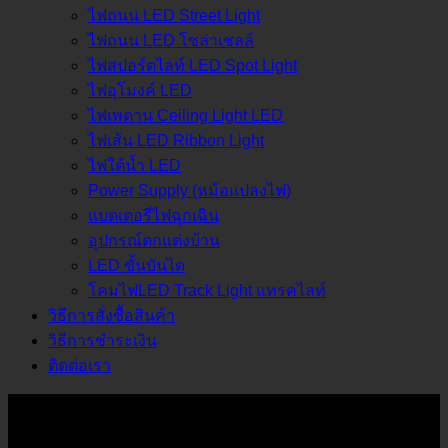
ไฟถนน LED Street Light
ไฟถนน LED โซล่าเชลล์
ไฟสปอร์ตไลท์ LED Spot Light
ไฟอุโมงค์ LED
ไฟเพดาน Ceiling Light LED
ไฟเส้น LED Ribbon Light
ไฟใต้น้ำ LED
Power Supply (หม้อแปลงไฟ)
แบตเตอรี่ไฟฉุกเฉิน
อุปกรณ์ตกแต่งบ้าน
LED ขั้นบันได
โคมไฟLED Track Light แทรคไลท์
วิธีการสั่งซื้อสินค้า
วิธีการชำระเงิน
ติดต่อเรา