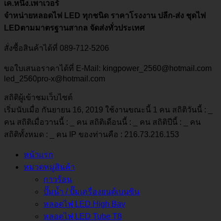
เค.หนึ่ง.เพาเวอร์
จำหน่ายหลอดไฟ LED ทุกชนิด ราคาโรงงาน ปลีก-ส่ง ชุดไฟ
LEDตามมาตรฐานสากล จัดส่งทั่วประเทศ
สั่งซื้อสินค้าได้ที่ 089-712-5206
ขอใบเสนอราคาได้ที่ E-Mail: kingpower_2560@hotmail.com
led_2560pro-x@hotmail.com
สถิติผู้เข้าชมเว็บไซต์
เริ่มนับเมื่อ กันยายน 16, 2019 ใช้งานขณะนี้ 1 คน สถิติวันนี้ :
_
คน สถิติเมื่อวานนี้ :
_
คน สถิติเดือนนี้ :
_
คน สถิติปีนี้ :
_
คน
สถิติทั้งหมด :
_
คน IP ของท่านคือ : 216.73.216.153
หน้าแรก
หมวดหมู่สินค้า
กาวร้อน
ปั๊มน้ำ / ปั๊มเครื่องยนต์เบนซิน
หลอดไฟ LED High Bay
หลอดไฟ LED Tube T8