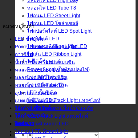
หลอดไฟ LED High Bay
หลอดไฟ LED Tube T8
ไฟถนน LED Street Light
ไฟถนน LED โซล่าเชลล์
หมวดหมู่สินค้า
ไฟสปอร์ตไลท์ LED Spot Light
ไฟอุโมงค์ LED
LED ขั้นบันได
ไฟเพดาน Ceiling Light LED
Power Supply (หม้อแปลงไฟ)
ไฟเส้น LED Ribbon Light
กาวร้อน
ไฟใต้น้ำ LED
ปั๊มน้ำ / ปั๊มเครื่องยนต์เบนซิน
Power Supply (หม้อแปลงไฟ)
หลอดไฟ LED Bulb ขั้วE27
แบตเตอรี่ไฟฉุกเฉิน
หลอดไฟ LED High Bay
อุปกรณ์ตกแต่งบ้าน
หลอดไฟ LED Tube T8
LED ขั้นบันได
อุปกรณ์ตกแต่งบ้าน
โคมไฟLED Track Light แทรคไลท์
แบตเตอรี่ไฟฉุกเฉิน
วิธีการสั่งซื้อสินค้า
โคมไฟ LED ติดเพดานปั๊มน้ำมัน-แก๊ส
วิธีการชำระเงิน
โคมไฟLED Track Light แทรคไลท์
ติดต่อเรา
ไฟฉายคาดหัวหลอด LED
ไฟถนน LED Street Light