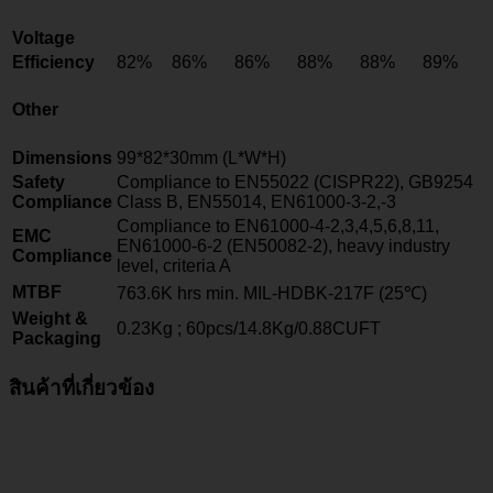
Voltage
Efficiency
82%
86%
86%
88%
88%
89%
Other
Dimensions
99*82*30mm (L*W*H)
Safety
Compliance to EN55022 (CISPR22), GB9254
Compliance
Class B, EN55014, EN61000-3-2,-3
Compliance to EN61000-4-2,3,4,5,6,8,11,
EMC
EN61000-6-2 (EN50082-2), heavy industry
Compliance
level, criteria A
MTBF
763.6K hrs min. MIL-HDBK-217F (25℃)
Weight &
0.23Kg ; 60pcs/14.8Kg/0.88CUFT
Packaging
สินค้าที่เกี่ยวข้อง